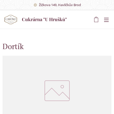
Žižkova 149, Havlíčkův Brod
Cukrárna "U Hrušků"
Hrušků"
Dortík