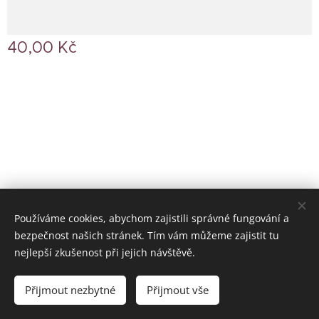
40,00
Kč
© 2024 Všechna práva vyhrazena
Používáme cookies, abychom zajistili správné fungování a
bezpečnost našich stránek. Tím vám můžeme zajistit tu
U Hrušků s.r.o., Žižkova 149, 580 01 Havlíčkův Brod
Cookies
nejlepší zkušenost při jejich návštěvě.
Do košíku
Přijmout nezbytné
Přijmout vše