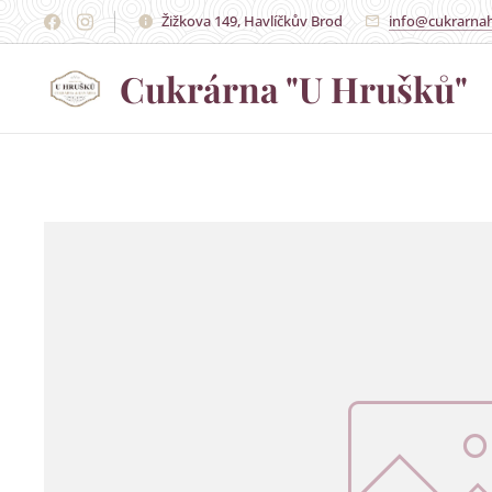
Žižkova 149, Havlíčkův Brod
info@cukrarnah
Cukrárna "U Hrušků"
Hrušků"